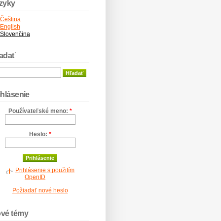
zyky
Čeština
English
Slovenčina
adať
ihlásenie
Používateľské meno:
*
Heslo:
*
Prihlásenie s použitím
OpenID
Požiadať nové heslo
vé témy