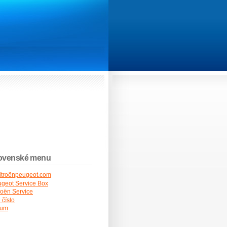
ovenské menu
itroënpeugeot.com
geot Service Box
roën Service
 číslo
rum