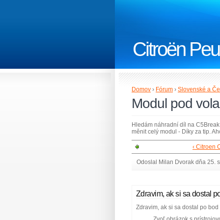
Citroën Peu
Domov
›
Fórum
›
Slovenské a Če
Modul pod vola
Hledám náhradní díl na C5Break r
měnit celý modul - Díky za tip. Ah
‹ Citroen 
Odoslal Milan Dvorak dňa 25. 
Zdravim, ak si sa dostal p
Zdravim, ak si sa dostal po bo
Zvoľ obrázok s prístrojo