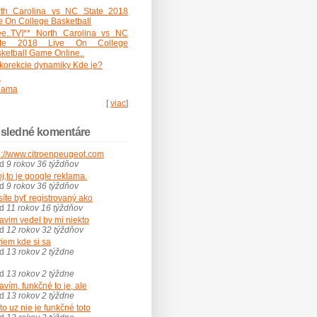
rth Carolina vs NC State 2018
e On College Basketball
ee..TV]** North Carolina vs NC
ate 2018 Live On College
ketball Game Online..
korekcie dynamiky Kde je?
o
lama
[
viac
]
sledné komentáre
p://www.citroenpeugeot.com
ed
9 rokov 36 týždňov
j,to je google reklama.
ed
9 rokov 36 týždňov
íte byť registrovaný ako
ed
11 rokov 16 týždňov
avim vedel by mi niekto
ed
12 rokov 32 týždňov
iem kde si sa
ed
13 rokov 2 týždne
ed
13 rokov 2 týždne
avím, funkčné to je, ale
ed
13 rokov 2 týždne
 to uz nie je funkčné toto