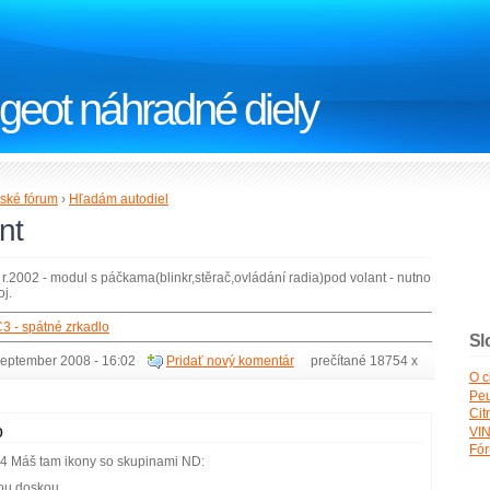
geot náhradné diely
ské fórum
›
Hľadám autodiel
nt
.2002 - modul s páčkama(blinkr,stěrač,ovládání radia)pod volant - nutno
oj.
C3 - spátné zrkadlo
Sl
september 2008 - 16:02
Pridať nový komentár
prečítané 18754 x
O c
Peu
Cit
o
VIN
Fó
d 4 Máš tam ikony so skupinami ND:
vou doskou