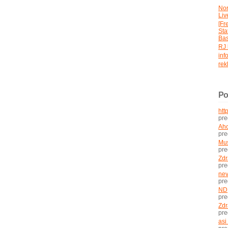
No
Liv
[Fr
St
Bas
RJ 
inf
rek
Po
htt
pr
Aho
pr
Mus
pr
Zdr
pr
nev
pr
ND
pr
Zdr
pr
asi