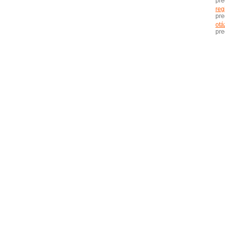
pr
reg
pr
otá
pr