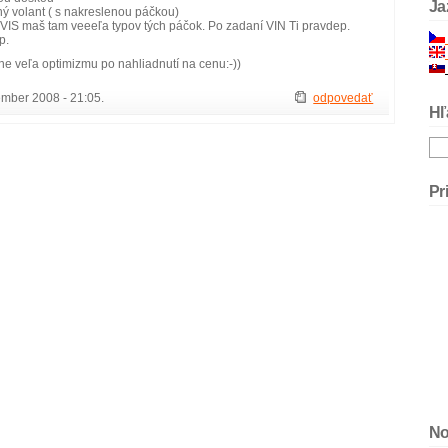
Ja
ý volant ( s nakreslenou páčkou)
 VIS maš tam veeeľa typov tých páčok. Po zadaní VIN Ti pravdep.
p.
e veľa optimizmu po nahliadnutí na cenu:-))
ember 2008 - 21:05.
odpovedať
Hľ
Pr
No