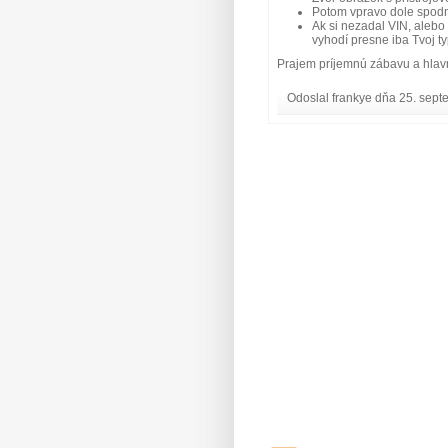
Potom vpravo dole spodn
Ak si nezadal VIN, alebo
vyhodí presne iba Tvoj ty
Prajem príjemnú zábavu a hlavn
Odoslal frankye dňa 25. sept