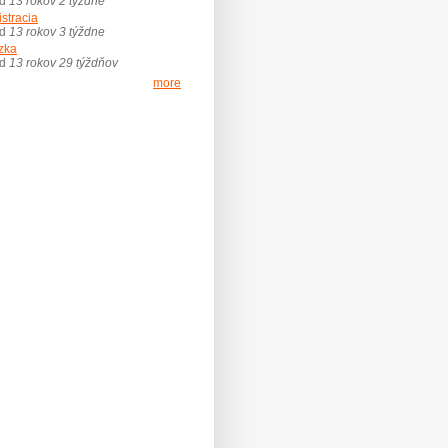
ed
13 rokov 2 týždne
istracia
ed
13 rokov 3 týždne
zka
ed
13 rokov 29 týždňov
more