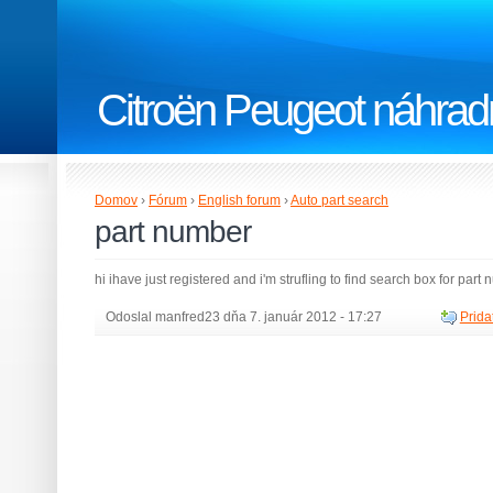
Citroën Peugeot náhradn
Domov
›
Fórum
›
English forum
›
Auto part search
part number
hi ihave just registered and i'm strufling to find search box for par
Odoslal manfred23 dňa 7. január 2012 - 17:27
Prida