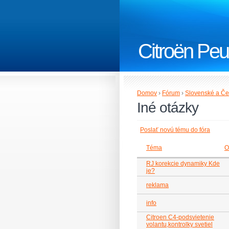
Citroën Peu
Domov
›
Fórum
›
Slovenské a Če
Iné otázky
Poslať novú tému do fóra
Téma
O
RJ korekcie dynamiky Kde
je?
reklama
info
Citroen C4-podsvietenie
volantu,kontrolky svetiel