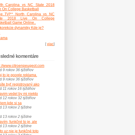
rth Carolina vs NC State 2018
e On College Basketball
ee..TV]** North Carolina vs NC
ate 2018 Live On College
ketball Game Online..
korekcie dynamiky Kde je?
o
lama
[
viac
]
sledné komentáre
p://www.citroenpeugeot.com
ed
9 rokov 36 týždňov
j,to je google reklama.
ed
9 rokov 36 týždňov
íte byť registrovaný ako
ed
11 rokov 16 týždňov
avim vedel by mi niekto
ed
12 rokov 32 týždňov
iem kde si sa
ed
13 rokov 2 týždne
ed
13 rokov 2 týždne
avím, funkčné to je, ale
ed
13 rokov 2 týždne
 to uz nie je funkčné toto