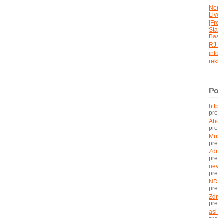
No
Liv
[Fr
St
Bas
RJ 
inf
rek
Po
htt
pr
Aho
pr
Mus
pr
Zdr
pr
nev
pr
ND
pr
Zdr
pr
asi