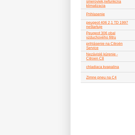
smeroviek,nefunkcna
klimatizacia
Prihlasenie
peugeot 406 2,1 TD 1997
neštartuje
Peugeot 306 obal
vzduchového filtru
prihlásenie na Citroën
Service
Nezávislé kúrenie -
Citroen C8
chladiaca kvapalina
Zimne pneu na C4