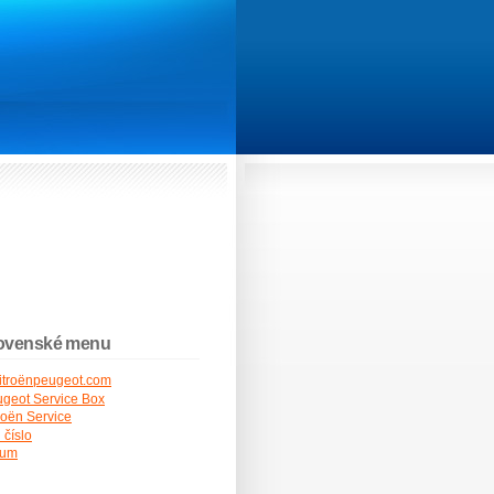
ovenské menu
itroënpeugeot.com
geot Service Box
roën Service
 číslo
rum