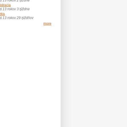
ed
13 rokov 2 týždne
istracia
ed
13 rokov 3 týždne
zka
ed
13 rokov 29 týždňov
more