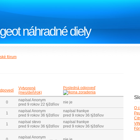
geot náhradné diely
ské fórum
Posledná odpoveď
Vytvorené
dpovedí
(mes/deň/rok)
Sl
napísal Anonym
0
nie je
pred 9 rokov 22 týždňov
O c
napísal Anonym
napísal frankye
Peu
1
pred 9 rokov 36 týždňov
pred 9 rokov 36 týždňov
Cit
napísal stevo
napísal frankye
VIN
1
pred 9 rokov 36 týždňov
pred 9 rokov 36 týždňov
Fó
napísal Anonym
0
nie je