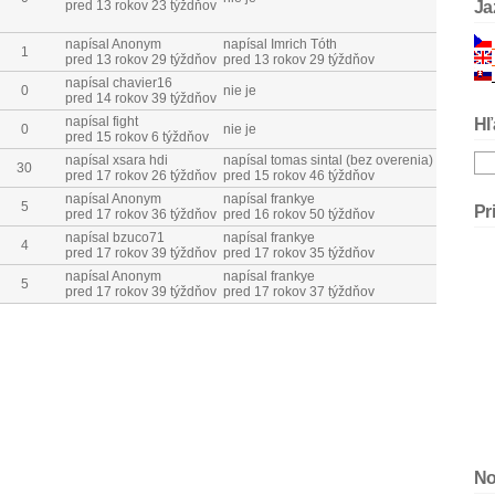
Ja
pred 13 rokov 23 týždňov
napísal Anonym
napísal Imrich Tóth
1
pred 13 rokov 29 týždňov
pred 13 rokov 29 týždňov
napísal chavier16
0
nie je
pred 14 rokov 39 týždňov
napísal fight
Hľ
0
nie je
pred 15 rokov 6 týždňov
napísal xsara hdi
napísal tomas sintal (bez overenia)
30
pred 17 rokov 26 týždňov
pred 15 rokov 46 týždňov
napísal Anonym
napísal frankye
5
Pr
pred 17 rokov 36 týždňov
pred 16 rokov 50 týždňov
napísal bzuco71
napísal frankye
4
pred 17 rokov 39 týždňov
pred 17 rokov 35 týždňov
napísal Anonym
napísal frankye
5
pred 17 rokov 39 týždňov
pred 17 rokov 37 týždňov
No