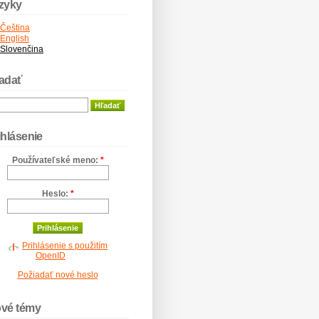
zyky
Čeština
English
Slovenčina
adať
ihlásenie
Používateľské meno:
*
Heslo:
*
Prihlásenie s použitím
OpenID
Požiadať nové heslo
vé témy