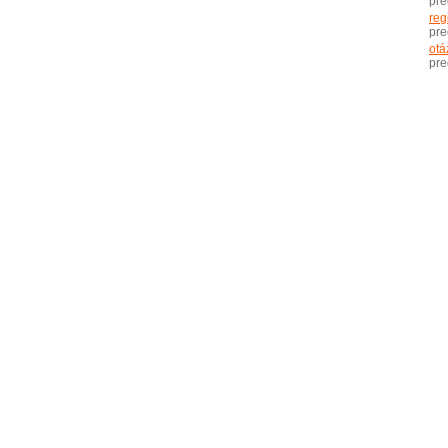
pr
reg
pr
otá
pr