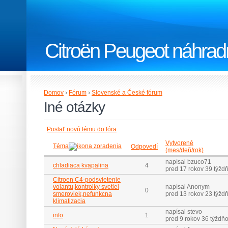
Citroën Peugeot náhradn
Domov
›
Fórum
›
Slovenské a České fórum
Iné otázky
Poslať novú tému do fóra
Vytvorené
Téma
Odpovedí
(mes/deň/rok)
napísal bzuco71
chladiaca kvapalina
4
pred 17 rokov 39 týžd
Citroen C4-podsvietenie
volantu,kontrolky svetiel
napísal Anonym
0
smeroviek,nefunkcna
pred 13 rokov 23 týžd
klimatizacia
napísal stevo
info
1
pred 9 rokov 36 týždň