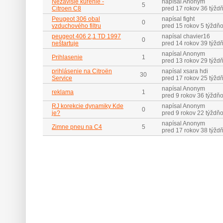
Nezávislé kúrenie -
napísal Anonym
5
Citroen C8
pred 17 rokov 36 týžd
Peugeot 306 obal
napísal fight
0
vzduchového filtru
pred 15 rokov 5 týždň
peugeot 406 2,1 TD 1997
napísal chavier16
0
neštartuje
pred 14 rokov 39 týžd
napísal Anonym
Prihlasenie
1
pred 13 rokov 29 týžd
prihlásenie na Citroën
napísal xsara hdi
30
Service
pred 17 rokov 25 týžd
napísal Anonym
reklama
1
pred 9 rokov 36 týždň
RJ korekcie dynamiky Kde
napísal Anonym
0
je?
pred 9 rokov 22 týždň
napísal Anonym
Zimne pneu na C4
5
pred 17 rokov 38 týžd